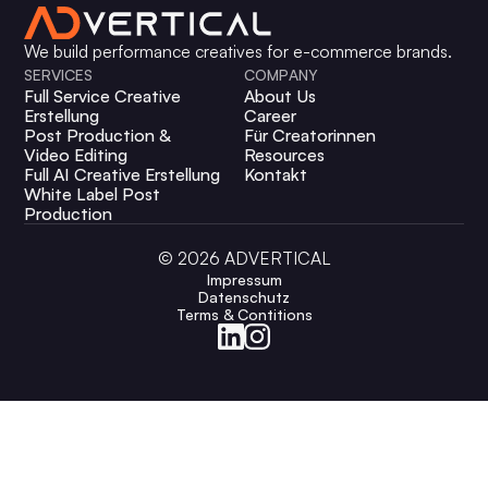
wie ein klarer Anspruch an messbare Ergebnisse.Wer
Mobilitätszuschuss
Lust hat, Verantwortung zu übernehmen und in
We build performance creatives for e-commerce brands.
einem ambitionierten Umfeld wirklich etwas zu
Darüber hinaus arbeitest du in einem modernen
SERVICES
COMPANY
bewegen, passt gut zu uns.
Full Service Creative
About Us
Office mit State-of-the-Art-Software und neuestem
Erstellung
Career
Apple-Equipment. Wir legen Wert darauf, dass du mit
Post Production &
Für Creatorinnen
professionellen Tools und einer hochwertigen
Video Editing
Resources
Ausstattung arbeitest, um deine Performance optimal
Full AI Creative Erstellung
Kontakt
White Label Post
entfalten zu können.
Production
©
2026
ADVERTICAL
Impressum
Datenschutz
Terms & Contitions